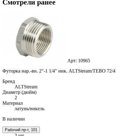
Смотрели ранее
Арт: 10965
Футорка нар.-вн. 2"-1 1/4" ник. ALTStream/TEBO 72/4
Бренд
ALTStream
Диаметр (дюйм)
2
Материал
латунь/никель
В наличии
Рабочий пр-т, 101
2 шт