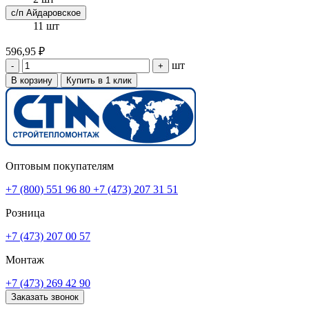
с/п Айдаровское
11 шт
596,95 ₽
шт
-
+
В корзину
Купить в 1 клик
Оптовым покупателям
+7 (800) 551 96 80
+7 (473) 207 31 51
Розница
+7 (473) 207 00 57
Монтаж
+7 (473) 269 42 90
Заказать звонок