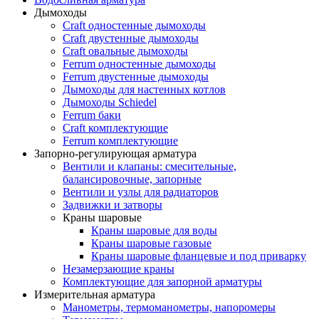
Дымоходы
Craft одностенные дымоходы
Craft двустенные дымоходы
Craft овальные дымоходы
Ferrum одностенные дымоходы
Ferrum двустенные дымоходы
Дымоходы для настенных котлов
Дымоходы Schiedel
Ferrum баки
Craft комплектующие
Ferrum комплектующие
Запорно-регулирующая арматура
Вентили и клапаны: смесительные,
балансировочные, запорные
Вентили и узлы для радиаторов
Задвижки и затворы
Краны шаровые
Краны шаровые для воды
Краны шаровые газовые
Краны шаровые фланцевые и под приварку
Незамерзающие краны
Комплектующие для запорной арматуры
Измерительная арматура
Манометры, термоманометры, напоромеры