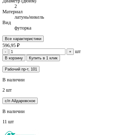
Диаметр (дюйм)
2
Материал
латунь/никель
Вид
футорка
Все характеристики
596,95 ₽
шт
-
+
В корзину
Купить в 1 клик
Рабочий пр-т, 101
В наличии
2 шт
с/п Айдаровское
В наличии
11 шт