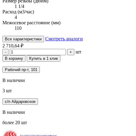
Размер резьбы (дюйм)
1 1/4
Расход (м3/час)
4
Межосевое расстояние (мм)
110
Смотреть аналоги
Все характеристики
2 710,64 ₽
шт
-
+
В корзину
Купить в 1 клик
Рабочий пр-т, 101
В наличии
3 шт
с/п Айдаровское
В наличии
более 20 шт