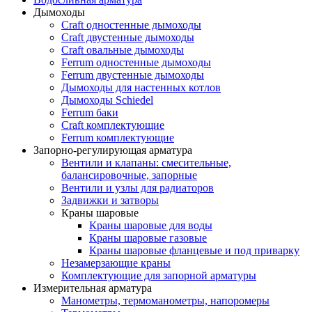
Дымоходы
Craft одностенные дымоходы
Craft двустенные дымоходы
Craft овальные дымоходы
Ferrum одностенные дымоходы
Ferrum двустенные дымоходы
Дымоходы для настенных котлов
Дымоходы Schiedel
Ferrum баки
Craft комплектующие
Ferrum комплектующие
Запорно-регулирующая арматура
Вентили и клапаны: смесительные,
балансировочные, запорные
Вентили и узлы для радиаторов
Задвижки и затворы
Краны шаровые
Краны шаровые для воды
Краны шаровые газовые
Краны шаровые фланцевые и под приварку
Незамерзающие краны
Комплектующие для запорной арматуры
Измерительная арматура
Манометры, термоманометры, напоромеры