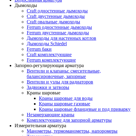
Дымоходы
Craft одностенные дымоходы
Craft двустенные дымоходы
Craft овальные дымоходы
Ferrum одностенные дымоходы
Ferrum двустенные дымоходы
Дымоходы для настенных котлов
Дымоходы Schiedel
Ferrum баки
Craft комплектующие
Ferrum комплектующие
Запорно-регулирующая арматура
Вентили и клапаны: смесительные,
балансировочные, запорные
Вентили и узлы для радиаторов
Задвижки и затворы
Краны шаровые
Краны шаровые для воды
Краны шаровые газовые
Краны шаровые фланцевые и под приварку
Незамерзающие краны
Комплектующие для запорной арматуры
Измерительная арматура
Манометры, термоманометры, напоромеры