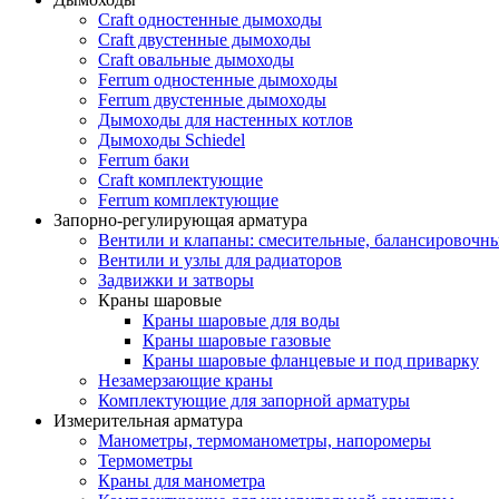
Craft одностенные дымоходы
Craft двустенные дымоходы
Craft овальные дымоходы
Ferrum одностенные дымоходы
Ferrum двустенные дымоходы
Дымоходы для настенных котлов
Дымоходы Schiedel
Ferrum баки
Craft комплектующие
Ferrum комплектующие
Запорно-регулирующая арматура
Вентили и клапаны: смесительные, балансировочны
Вентили и узлы для радиаторов
Задвижки и затворы
Краны шаровые
Краны шаровые для воды
Краны шаровые газовые
Краны шаровые фланцевые и под приварку
Незамерзающие краны
Комплектующие для запорной арматуры
Измерительная арматура
Манометры, термоманометры, напоромеры
Термометры
Краны для манометра