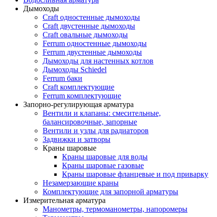
Дымоходы
Craft одностенные дымоходы
Craft двустенные дымоходы
Craft овальные дымоходы
Ferrum одностенные дымоходы
Ferrum двустенные дымоходы
Дымоходы для настенных котлов
Дымоходы Schiedel
Ferrum баки
Craft комплектующие
Ferrum комплектующие
Запорно-регулирующая арматура
Вентили и клапаны: смесительные,
балансировочные, запорные
Вентили и узлы для радиаторов
Задвижки и затворы
Краны шаровые
Краны шаровые для воды
Краны шаровые газовые
Краны шаровые фланцевые и под приварку
Незамерзающие краны
Комплектующие для запорной арматуры
Измерительная арматура
Манометры, термоманометры, напоромеры