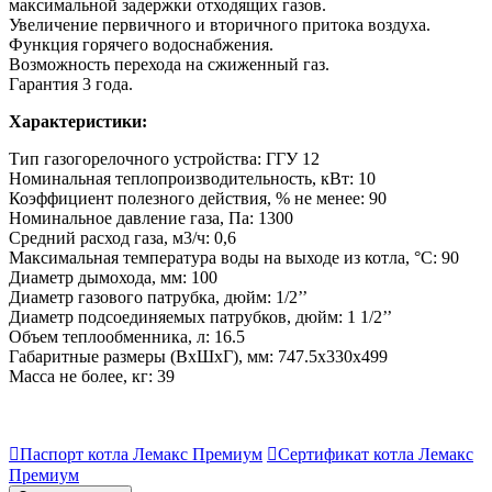
максимальной задержки отходящих газов.
Увеличение первичного и вторичного притока воздуха.
Функция горячего водоснабжения.
Возможность перехода на сжиженный газ.
Гарантия 3 года.
Характеристики:
Тип газогорелочного устройства: ГГУ 12
Номинальная теплопроизводительность, кВт: 10
Коэффициент полезного действия, % не менее: 90
Номинальное давление газа, Па: 1300
Средний расход газа, м3/ч: 0,6
Максимальная температура воды на выходе из котла, °С: 90
Диаметр дымохода, мм: 100
Диаметр газового патрубка, дюйм: 1/2’’
Диаметр подсоединяемых патрубков, дюйм: 1 1/2’’
Объем теплообменника, л: 16.5
Габаритные размеры (ВхШхГ), мм: 747.5х330х499
Масса не более, кг: 39

Паспорт котла Лемакс Премиум

Сертификат котла Лемакс
Премиум