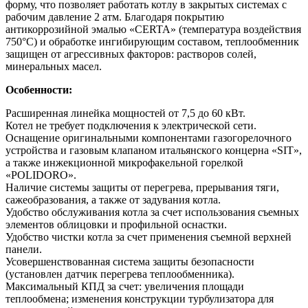
форму, что позволяет работать котлу в закрытых системах с
рабочим давление 2 атм. Благодаря покрытию
антикоррозийной эмалью «CERTA» (температура воздействия
750°С) и обработке ингибирующим составом, теплообменник
защищен от агрессивных факторов: растворов солей,
минеральных масел.
Особенности:
Расширенная линейка мощностей от 7,5 до 60 кВт.
Котел не требует подключения к электрической сети.
Оснащение оригинальными компонентами газогорелочного
устройства и газовым клапаном итальянского концерна «SIT»,
а также инжекционной микрофакельной горелкой
«POLIDORO».
Наличие системы защиты от перегрева, прерывания тяги,
сажеобразования, а также от задувания котла.
Удобство обслуживания котла за счет использования съемных
элементов облицовки и профильной оснастки.
Удобство чистки котла за счет применения съемной верхней
панели.
Усовершенствованная система защиты безопасности
(установлен датчик перегрева теплообменника).
Максимальный КПД за счет: увеличения площади
теплообмена; изменения конструкции турбулизатора для