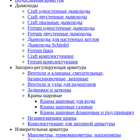
Дымоходы
Craft одностенные дымоходы
Craft двустенные дымоходы
Craft овальные дымоходы
Ferrum одностенные дымоходы
Ferrum двустенные дымоходы
Дымоходы для настенных котлов
Дымоходы Schiedel
Ferrum баки
Craft комплектующие
Ferrum комплектующие
Запорно-регулирующая арматура
Вентили и клапаны: смесительные,
балансировочные, запорные
Вентили и узлы для радиаторов
Задвижки и затворы
Краны шаровые
Краны шаровые для воды
Краны шаровые газовые
Краны шаровые фланцевые и под приварку
Незамерзающие краны
Комплектующие для запорной арматуры
Измерительная арматура
Манометры, термоманометры, напоромеры