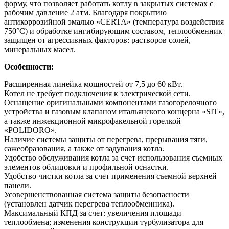
форму, что позволяет работать котлу в закрытых системах с
рабочим давление 2 атм. Благодаря покрытию
антикоррозийной эмалью «CERTA» (температура воздействия
750°С) и обработке ингибирующим составом, теплообменник
защищен от агрессивных факторов: растворов солей,
минеральных масел.
Особенности:
Расширенная линейка мощностей от 7,5 до 60 кВт.
Котел не требует подключения к электрической сети.
Оснащение оригинальными компонентами газогорелочного
устройства и газовым клапаном итальянского концерна «SIT»,
а также инжекционной микрофакельной горелкой
«POLIDORO».
Наличие системы защиты от перегрева, прерывания тяги,
сажеобразования, а также от задувания котла.
Удобство обслуживания котла за счет использования съемных
элементов облицовки и профильной оснастки.
Удобство чистки котла за счет применения съемной верхней
панели.
Усовершенствованная система защиты безопасности
(установлен датчик перегрева теплообменника).
Максимальный КПД за счет: увеличения площади
теплообмена; изменения конструкции турбулизатора для