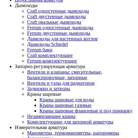
Дымоходы
Craft одностенные дымоходы
Craft двустенные дымоходы
Craft овальные дымоходы
Ferrum одностенные дымоходы
Ferrum двустенные дымоходы
Дымоходы для настенных котлов
Дымоходы Schiedel
Ferrum баки
Craft комплектующие
Ferrum комплектующие
Запорно-регулирующая арматура
Вентили и клапаны: смесительные,
балансировочные, запорные
Вентили и узлы для радиаторов
Задвижки и затворы
Краны шаровые
Краны шаровые для воды
Краны шаровые газовые
Краны шаровые фланцевые и под приварку
Незамерзающие краны
Комплектующие для запорной арматуры
Измерительная арматура
Манометры, термоманометры, напоромеры