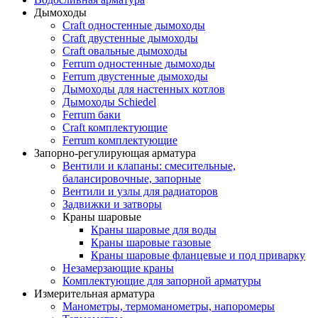
Дымоходы
Craft одностенные дымоходы
Craft двустенные дымоходы
Craft овальные дымоходы
Ferrum одностенные дымоходы
Ferrum двустенные дымоходы
Дымоходы для настенных котлов
Дымоходы Schiedel
Ferrum баки
Craft комплектующие
Ferrum комплектующие
Запорно-регулирующая арматура
Вентили и клапаны: смесительные,
балансировочные, запорные
Вентили и узлы для радиаторов
Задвижки и затворы
Краны шаровые
Краны шаровые для воды
Краны шаровые газовые
Краны шаровые фланцевые и под приварку
Незамерзающие краны
Комплектующие для запорной арматуры
Измерительная арматура
Манометры, термоманометры, напоромеры