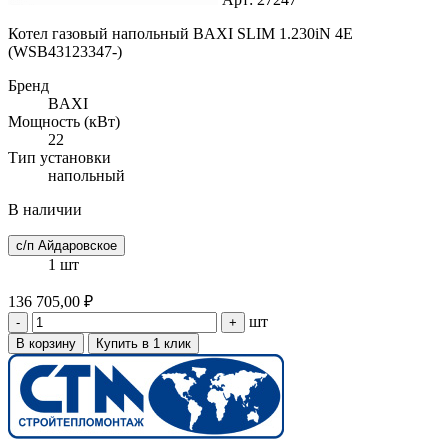
Котел газовый напольный BAXI SLIM 1.230iN 4E
(WSB43123347-)
Бренд
BAXI
Мощность (кВт)
22
Тип установки
напольный
В наличии
с/п Айдаровское
1 шт
136 705,00 ₽
шт
-
+
В корзину
Купить в 1 клик