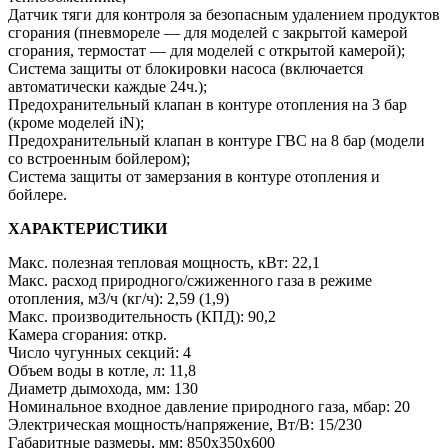
Датчик тяги для контроля за безопасным удалением продуктов
сгорания (пневмореле — для моделей с закрытой камерой
сгорания, термостат — для моделей с открытой камерой);
Система защиты от блокировки насоса (включается
автоматически каждые 24ч.);
Предохранительный клапан в контуре отопления на 3 бар
(кроме моделей iN);
Предохранительный клапан в контуре ГВС на 8 бар (модели
со встроенным бойлером);
Система защиты от замерзания в контуре отопления и
бойлере.
ХАРАКТЕРИСТИКИ
Макс. полезная тепловая мощность, кВт: 22,1
Макс. расход природного/сжиженного газа в режиме
отопления, м3/ч (кг/ч): 2,59 (1,9)
Макс. производительность (КПД): 90,2
Камера сгорания: откр.
Число чугунных секций: 4
Объем воды в котле, л: 11,8
Диаметр дымохода, мм: 130
Номинальное входное давление природного газа, мбар: 20
Электрическая мощность/напряжение, Вт/В: 15/230
Габаритные размеры, мм: 850х350х600