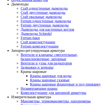
Дымоходы
Craft одностенные дымоходы
Craft двустенные дымоходы
Craft овальные дымоходы
Ferrum одностенные дымоходы
Ferrum двустенные дымоходы
Дымоходы для настенных котлов
Дымоходы Schiedel
Ferrum баки
Craft комплектующие
Ferrum комплектующие
Запорно-регулирующая арматура
Вентили и клапаны: смесительные,
балансировочные, запорные
Вентили и узлы для радиаторов
Задвижки и затворы
Краны шаровые
Краны шаровые для воды
Краны шаровые газовые
Краны шаровые фланцевые и под приварку
Незамерзающие краны
Комплектующие для запорной арматуры
Измерительная арматура
Манометры, термоманометры, напоромеры