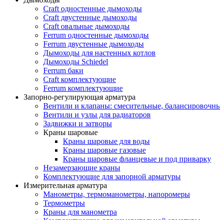
Craft одностенные дымоходы
Craft двустенные дымоходы
Craft овальные дымоходы
Ferrum одностенные дымоходы
Ferrum двустенные дымоходы
Дымоходы для настенных котлов
Дымоходы Schiedel
Ferrum баки
Craft комплектующие
Ferrum комплектующие
Запорно-регулирующая арматура
Вентили и клапаны: смесительные, балансировочны
Вентили и узлы для радиаторов
Задвижки и затворы
Краны шаровые
Краны шаровые для воды
Краны шаровые газовые
Краны шаровые фланцевые и под приварку
Незамерзающие краны
Комплектующие для запорной арматуры
Измерительная арматура
Манометры, термоманометры, напоромеры
Термометры
Краны для манометра