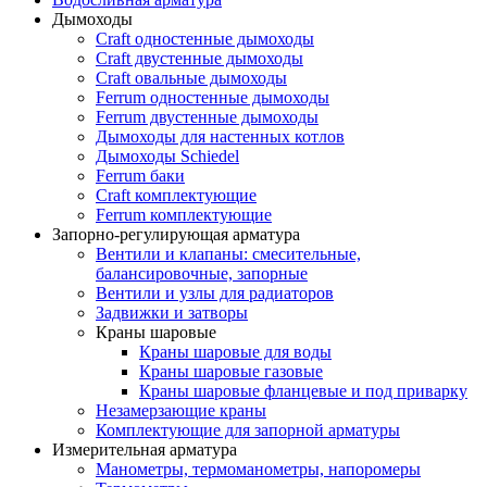
Дымоходы
Craft одностенные дымоходы
Craft двустенные дымоходы
Craft овальные дымоходы
Ferrum одностенные дымоходы
Ferrum двустенные дымоходы
Дымоходы для настенных котлов
Дымоходы Schiedel
Ferrum баки
Craft комплектующие
Ferrum комплектующие
Запорно-регулирующая арматура
Вентили и клапаны: смесительные,
балансировочные, запорные
Вентили и узлы для радиаторов
Задвижки и затворы
Краны шаровые
Краны шаровые для воды
Краны шаровые газовые
Краны шаровые фланцевые и под приварку
Незамерзающие краны
Комплектующие для запорной арматуры
Измерительная арматура
Манометры, термоманометры, напоромеры