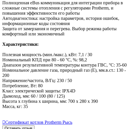
Полноценная eBus коммуникация для интеграции прибора в
сложные системы отопления с регуляторами Protherm, и
повышения эффективности его работы
Автодиагностика: настройка параметров, история ошибок,
информационные коды состояния
Защита от замерзания и перегрева. Выбор режима работы
комфортный или экономичный
Характеристики:
Полезная мощность (мин./макс.), кВт: 7,1 / 30
Номинальный КПД при 80 - 60 °С, %: 98,2
Диапазон результативной температуры контура ГВС, °С: 35-60
Номинальное давление газа, природный газ (Е), мм.в.ст.: 130 -
200
Напряжение/частота, В/Гц: 230 / 50
Потребление, Вт: 80
Класс электрической защиты: IPX4D
Дымоход, мм: 60 / 100 (80 / 125)
Высота х глубина х ширина, мм: 700 х 280 х 390
Масса, кг: 35

Сертификат котлов Protherm Рысь
Оставить отзыв