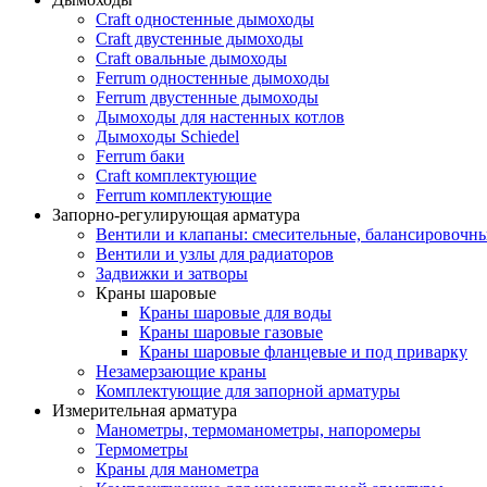
Craft одностенные дымоходы
Craft двустенные дымоходы
Craft овальные дымоходы
Ferrum одностенные дымоходы
Ferrum двустенные дымоходы
Дымоходы для настенных котлов
Дымоходы Schiedel
Ferrum баки
Craft комплектующие
Ferrum комплектующие
Запорно-регулирующая арматура
Вентили и клапаны: смесительные, балансировочны
Вентили и узлы для радиаторов
Задвижки и затворы
Краны шаровые
Краны шаровые для воды
Краны шаровые газовые
Краны шаровые фланцевые и под приварку
Незамерзающие краны
Комплектующие для запорной арматуры
Измерительная арматура
Манометры, термоманометры, напоромеры
Термометры
Краны для манометра