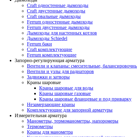
Craft одностенные дымоходы
Craft двустенные дымоходы
Craft овальные дымоходы
Ferrum одностенные дымоходы
Ferrum двустенные дымоходы
Дымоходы для настенных котлов
Дымоходы Schiedel
Ferrum баки
Craft комплектующие
Ferrum комплектующие
Запорно-регулирующая арматура
Вентили и клапаны: смесительные, балансировочны
Вентили и узлы для радиаторов
Задвижки и затворы
Краны шаровые
Краны шаровые для воды
Краны шаровые газовые
Краны шаровые фланцевые и под приварку
Незамерзающие краны
Комплектующие для запорной арматуры
Измерительная арматура
Манометры, термоманометры, напоромеры
Термометры
Краны для манометра