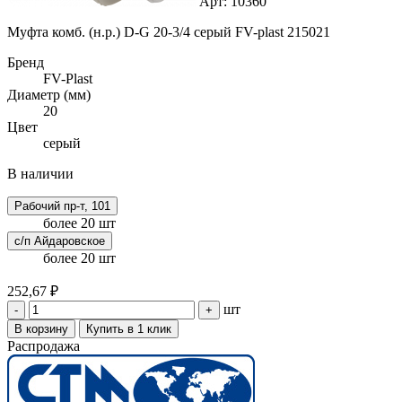
Арт: 10360
Муфта комб. (н.р.) D-G 20-3/4 серый FV-plast 215021
Бренд
FV-Plast
Диаметр (мм)
20
Цвет
серый
В наличии
Рабочий пр-т, 101
более 20 шт
с/п Айдаровское
более 20 шт
252,67 ₽
шт
-
+
В корзину
Купить в 1 клик
Распродажа