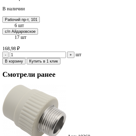
В наличии
Рабочий пр-т, 101
6 шт
с/п Айдаровское
17 шт
168,98 ₽
шт
-
+
В корзину
Купить в 1 клик
Смотрели ранее