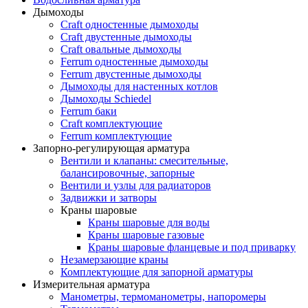
Дымоходы
Craft одностенные дымоходы
Craft двустенные дымоходы
Craft овальные дымоходы
Ferrum одностенные дымоходы
Ferrum двустенные дымоходы
Дымоходы для настенных котлов
Дымоходы Schiedel
Ferrum баки
Craft комплектующие
Ferrum комплектующие
Запорно-регулирующая арматура
Вентили и клапаны: смесительные,
балансировочные, запорные
Вентили и узлы для радиаторов
Задвижки и затворы
Краны шаровые
Краны шаровые для воды
Краны шаровые газовые
Краны шаровые фланцевые и под приварку
Незамерзающие краны
Комплектующие для запорной арматуры
Измерительная арматура
Манометры, термоманометры, напоромеры