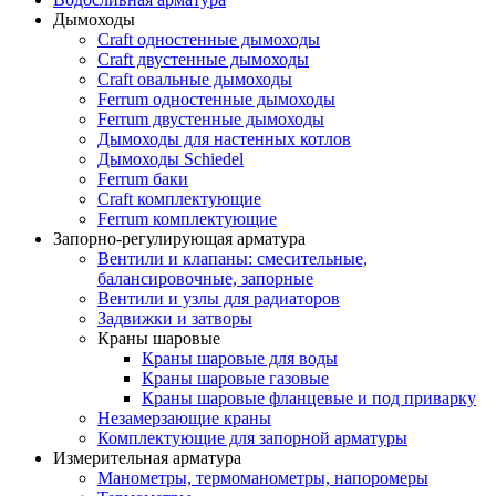
Дымоходы
Craft одностенные дымоходы
Craft двустенные дымоходы
Craft овальные дымоходы
Ferrum одностенные дымоходы
Ferrum двустенные дымоходы
Дымоходы для настенных котлов
Дымоходы Schiedel
Ferrum баки
Craft комплектующие
Ferrum комплектующие
Запорно-регулирующая арматура
Вентили и клапаны: смесительные,
балансировочные, запорные
Вентили и узлы для радиаторов
Задвижки и затворы
Краны шаровые
Краны шаровые для воды
Краны шаровые газовые
Краны шаровые фланцевые и под приварку
Незамерзающие краны
Комплектующие для запорной арматуры
Измерительная арматура
Манометры, термоманометры, напоромеры