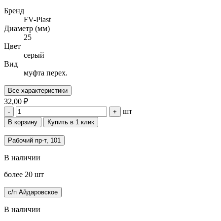
Бренд
FV-Plast
Диаметр (мм)
25
Цвет
серый
Вид
муфта перех.
Все характеристики
32,00 ₽
шт
-
+
В корзину
Купить в 1 клик
Рабочий пр-т, 101
В наличии
более 20 шт
с/п Айдаровское
В наличии