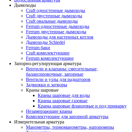
Дымоходы
Craft одностенные дымоходы
Craft двустенные дымоходы
Craft овальные дымоходы
Ferrum одностенные дымоходы
Ferrum двустенные дымоходы
Дымоходы для настенных котлов
Дымоходы Schiedel
Ferrum баки
Craft комплектующие
Ferrum комплектующие
Запорно-регулирующая арматура
Вентили и клапаны: смесительные,
балансировочные, запорные
Вентили и узлы для радиаторов
Задвижки и затворы
Краны шаровые
Краны шаровые для воды
Краны шаровые газовые
Краны шаровые фланцевые и под приварку
Незамерзающие краны
Комплектующие для запорной арматуры
Измерительная арматура
Манометры, термоманометры, напоромеры