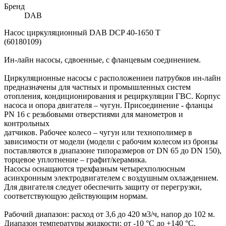
Бренд
DAB
Насос циркуляционный DAB DCP 40-1650 Т
(60180109)
Ин-лайн насосы, сдвоенные, с фланцевым соединением.
Циркуляционные насосы с расположениеи патрубков ин-лайн
предназначены для частных и промышленных систем
отопления, кондиционирования и рециркуляции ГВС. Корпус
насоса и опора двигателя – чугун. Присоединение - фланцы
PN 16 с резьбовыми отверстиями для манометров и
контрольных
датчиков. Рабочее колесо – чугун или технополимер в
зависимости от модели (модели с рабочим колесом из бронзы
поставляются в диапазоне типоразмеров от DN 65 до DN 150),
торцевое уплотнение – графит/керамика.
Насосы оснащаются трехфазным четырехполюсным
асинхронным электродвигателем с воздушным охлаждением.
Для двигателя следует обеспечить защиту от перегрузки,
соответствующую действующим нормам.
Рабочий диапазон: расход от 3,6 до 420 м3/ч, напор до 102 м.
Диапазон температуры жидкости: от -10 °C до +140 °C.