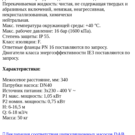
Перекачиваемая жидкость: чистая, не содержащая твердых и
абразивных включений, невязкая, неагрессивная,
некристаллизованная, химически
нейтральная.
Макс. температура окружающей среды: +40 °C.
Макс. рабочее давление: 16 бар (1600 кПа).
Степень защиты: IP 55.
Класс изоляции: F.
Ответные фланцы PN 16 поставляются по запросу.
Двигатели класса энергоэффективности IE3 поставляются по
запросу.
Характеристики:
Межосевое расстояние, мм: 340
Патрубки насоса: DN40
Источник питания: 3x230 - 400 V ~
Р1 макс. мощность: 1,05 кВт
Р2 номин. мощность: 0,75 кВт
Н: 6-16,5 м
Q: 6-18 м3/ч
Масса: 50 кг

Декларация соответствия циркуляционных насосов DAB