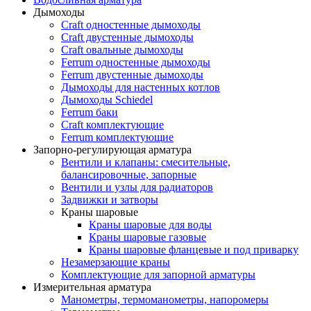
Дымоходы
Craft одностенные дымоходы
Craft двустенные дымоходы
Craft овальные дымоходы
Ferrum одностенные дымоходы
Ferrum двустенные дымоходы
Дымоходы для настенных котлов
Дымоходы Schiedel
Ferrum баки
Craft комплектующие
Ferrum комплектующие
Запорно-регулирующая арматура
Вентили и клапаны: смесительные,
балансировочные, запорные
Вентили и узлы для радиаторов
Задвижки и затворы
Краны шаровые
Краны шаровые для воды
Краны шаровые газовые
Краны шаровые фланцевые и под приварку
Незамерзающие краны
Комплектующие для запорной арматуры
Измерительная арматура
Манометры, термоманометры, напоромеры