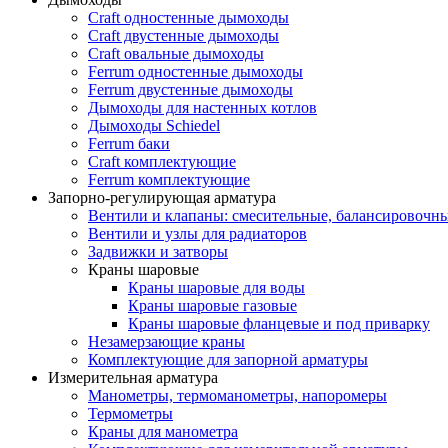
Craft одностенные дымоходы
Craft двустенные дымоходы
Craft овальные дымоходы
Ferrum одностенные дымоходы
Ferrum двустенные дымоходы
Дымоходы для настенных котлов
Дымоходы Schiedel
Ferrum баки
Craft комплектующие
Ferrum комплектующие
Запорно-регулирующая арматура
Вентили и клапаны: смесительные, балансировочны
Вентили и узлы для радиаторов
Задвижки и затворы
Краны шаровые
Краны шаровые для воды
Краны шаровые газовые
Краны шаровые фланцевые и под приварку
Незамерзающие краны
Комплектующие для запорной арматуры
Измерительная арматура
Манометры, термоманометры, напоромеры
Термометры
Краны для манометра