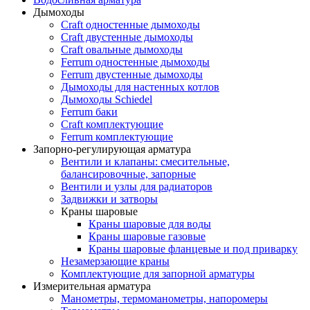
Дымоходы
Craft одностенные дымоходы
Craft двустенные дымоходы
Craft овальные дымоходы
Ferrum одностенные дымоходы
Ferrum двустенные дымоходы
Дымоходы для настенных котлов
Дымоходы Schiedel
Ferrum баки
Craft комплектующие
Ferrum комплектующие
Запорно-регулирующая арматура
Вентили и клапаны: смесительные,
балансировочные, запорные
Вентили и узлы для радиаторов
Задвижки и затворы
Краны шаровые
Краны шаровые для воды
Краны шаровые газовые
Краны шаровые фланцевые и под приварку
Незамерзающие краны
Комплектующие для запорной арматуры
Измерительная арматура
Манометры, термоманометры, напоромеры