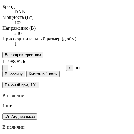
Бренд
DAB
Мощность (Вт)
102
Напряжение (В)
230
Присоединительный размер (дюйм)
1
Все характеристики
11 988,85 ₽
шт
-
+
В корзину
Купить в 1 клик
Рабочий пр-т, 101
В наличии
1 шт
с/п Айдаровское
В наличии