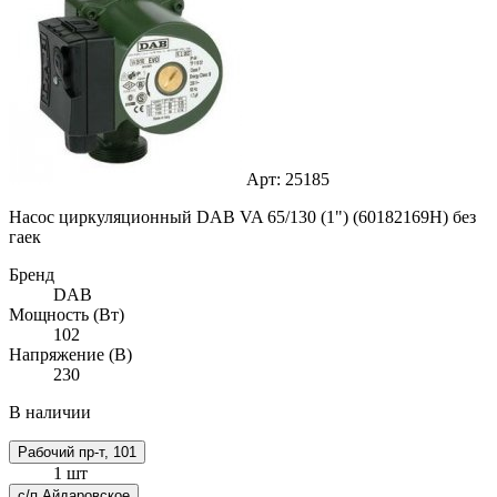
Арт: 25185
Насос циркуляционный DAB VA 65/130 (1") (60182169H) без
гаек
Бренд
DAB
Мощность (Вт)
102
Напряжение (В)
230
В наличии
Рабочий пр-т, 101
1 шт
с/п Айдаровское