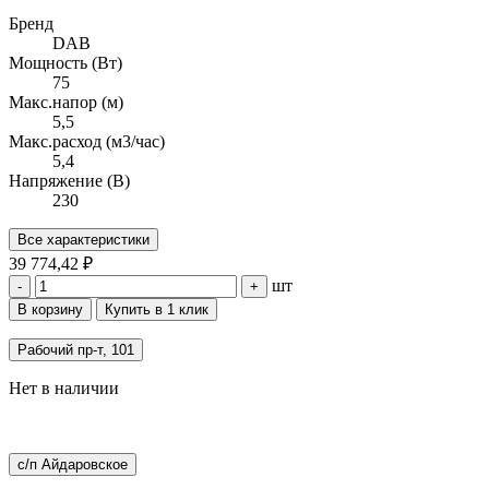
Бренд
DAB
Мощность (Вт)
75
Макс.напор (м)
5,5
Макс.расход (м3/час)
5,4
Напряжение (В)
230
Все характеристики
39 774,42 ₽
шт
-
+
В корзину
Купить в 1 клик
Рабочий пр-т, 101
Нет в наличии
с/п Айдаровское