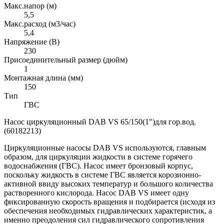
Макс.напор (м)
5,5
Макс.расход (м3/час)
5,4
Напряжение (В)
230
Присоединительный размер (дюйм)
1
Монтажная длина (мм)
150
Тип
ГВС
Насос циркуляционный DAB VS 65/150(1")для гор.вод.
(60182213)
Циркуляционные насосы DAB VS используются, главным
образом, для циркуляции жидкости в системе горячего
водоснабжения (ГВС). Насос имеет бронзовый корпус,
поскольку жидкость в системе ГВС является корозионно-
активной ввиду высоких температур и большого количества
растворенного кислорода. Насос DAB VS имеет одну
фиксированную скорость вращения и подбирается (исходя из
обеспечения необходимых гидравлических характеристик, а
именно преодоления сил гидравлического сопротивления