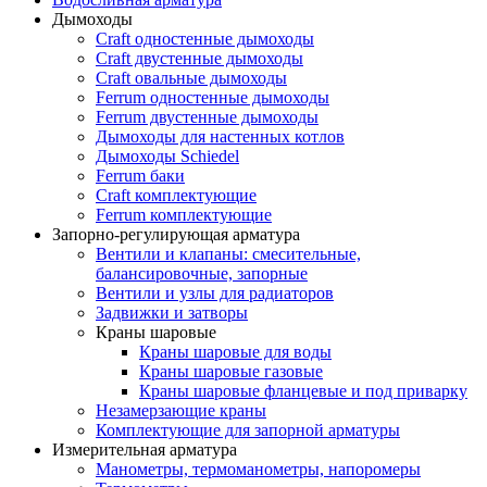
Дымоходы
Craft одностенные дымоходы
Craft двустенные дымоходы
Craft овальные дымоходы
Ferrum одностенные дымоходы
Ferrum двустенные дымоходы
Дымоходы для настенных котлов
Дымоходы Schiedel
Ferrum баки
Craft комплектующие
Ferrum комплектующие
Запорно-регулирующая арматура
Вентили и клапаны: смесительные,
балансировочные, запорные
Вентили и узлы для радиаторов
Задвижки и затворы
Краны шаровые
Краны шаровые для воды
Краны шаровые газовые
Краны шаровые фланцевые и под приварку
Незамерзающие краны
Комплектующие для запорной арматуры
Измерительная арматура
Манометры, термоманометры, напоромеры