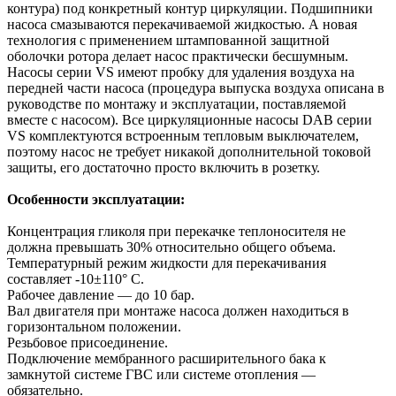
контура) под конкретный контур циркуляции. Подшипники
насоса смазываются перекачиваемой жидкостью. А новая
технология с применением штампованной защитной
оболочки ротора делает насос практически бесшумным.
Насосы серии VS имеют пробку для удаления воздуха на
передней части насоса (процедура выпуска воздуха описана в
руководстве по монтажу и эксплуатации, поставляемой
вместе с насосом). Все циркуляционные насосы DAB серии
VS комплектуются встроенным тепловым выключателем,
поэтому насос не требует никакой дополнительной токовой
защиты, его достаточно просто включить в розетку.
Особенности эксплуатации:
Концентрация гликоля при перекачке теплоносителя не
должна превышать 30% относительно общего объема.
Температурный режим жидкости для перекачивания
составляет -10±110° С.
Рабочее давление — до 10 бар.
Вал двигателя при монтаже насоса должен находиться в
горизонтальном положении.
Резьбовое присоединение.
Подключение мембранного расширительного бака к
замкнутой системе ГВС или системе отопления —
обязательно.