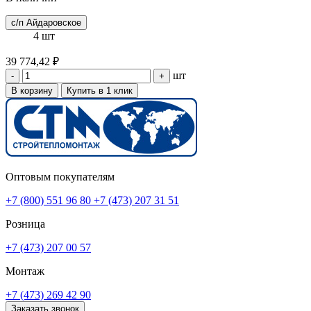
с/п Айдаровское
4 шт
39 774,42 ₽
шт
-
+
В корзину
Купить в 1 клик
Оптовым покупателям
+7 (800) 551 96 80
+7 (473) 207 31 51
Розница
+7 (473) 207 00 57
Монтаж
+7 (473) 269 42 90
Заказать звонок