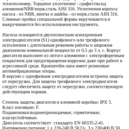
технополимер. Торцевое уплотнение - графит/оксид
алюминия/NBR/нерж.сталь AISI 316. Уплотнения корпуса
насоса - из NBR, винты и шайбы - из нерж.стали AISI 316.
Сливные пробки специальной формы вкручиваются и
выкручиваются без использования инструмента.
Насосы оснащаются двухполюсным асинхронным
электродвигателем (S1) однофазного или трехфазного
исполнения с длительным режимом работы и широким
диапазоном номинальной мощности от 0,5 до 3 л. с. Корпус
двигателя выполнен из литого алюминия с электрофорезным
покрытием для предотвращения коррозии даже при работе в
агрессивной среде. Кронштейн-лапа имеет резиновые
антивибрационные опоры.
В версию с однофазным электродвигателем встроена защита
от перегрузки. Для защиты трехфазного электродвигателя
следует обеспечить защиту от перегрузки, соответствующую
действующим нормам.
Степень защиты двигателя и клеммной коробки: IPХ 5.
Класс изоляции: F.
Подшипники:водонепроницаемые, герметичные,
влагоустойчивые.
Двигатель соответствует стандарту EN 60335-2-41.
Напряжение питания: 1 х 220-240 В 50 Гц, 3 х 230/400 В 50