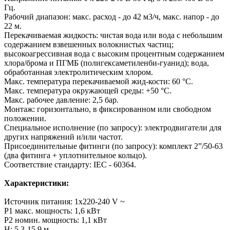
Гц.
Рабочий диапазон: макс. расход - до 42 м3/ч, макс. напор - до
22 м.
Перекачиваемая жидкость: чистая вода или вода с небольшим
содержанием взвешенных волокнистых частиц;
высокоагрессивная вода с высоким процентным содержанием
хлора/брома и ПГМБ (полигексаметиленби-гуанид); вода,
обработанная электролитическим хлором.
Макс. температура перекачиваемой жид-кости: 60 °C.
Макс. температура окружающей среды: +50 °C.
Макс. рабочее давление: 2,5 бар.
Монтаж: горизонтально, в фиксированном или свободном
положении.
Специальное исполнение (по запросу): электродвигатели для
других напряжений и/или частот.
Присоединительные фитинги (по запросу): комплект 2”/50-63
(два фитинга + уплотнительное кольцо).
Соответствие стандарту: IEC - 60364.
Характеристики:
Источник питания: 1x220-240 V ~
Р1 макс. мощность: 1,6 кВт
Р2 номин. мощность: 1,1 кВт
Н: 5,3-15,9 м