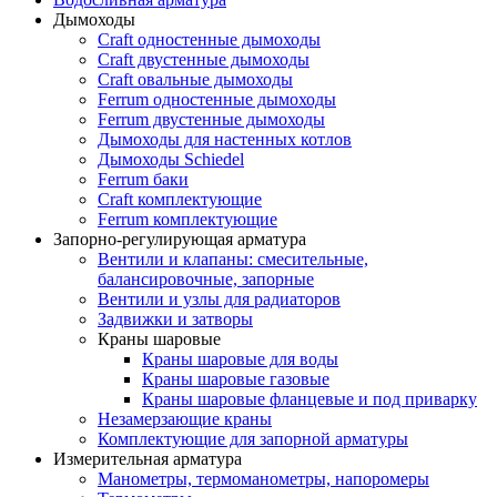
Дымоходы
Craft одностенные дымоходы
Craft двустенные дымоходы
Craft овальные дымоходы
Ferrum одностенные дымоходы
Ferrum двустенные дымоходы
Дымоходы для настенных котлов
Дымоходы Schiedel
Ferrum баки
Craft комплектующие
Ferrum комплектующие
Запорно-регулирующая арматура
Вентили и клапаны: смесительные,
балансировочные, запорные
Вентили и узлы для радиаторов
Задвижки и затворы
Краны шаровые
Краны шаровые для воды
Краны шаровые газовые
Краны шаровые фланцевые и под приварку
Незамерзающие краны
Комплектующие для запорной арматуры
Измерительная арматура
Манометры, термоманометры, напоромеры