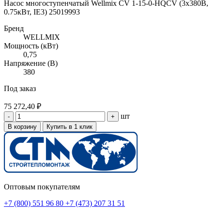
Насос многоступенчатый Wellmix CV 1-15-0-HQCV (3х380В,
0.75кВт, IE3) 25019993
Бренд
WELLMIX
Мощность (кВт)
0,75
Напряжение (В)
380
Под заказ
75 272,40 ₽
шт
-
+
В корзину
Купить в 1 клик
Оптовым покупателям
+7 (800) 551 96 80
+7 (473) 207 31 51