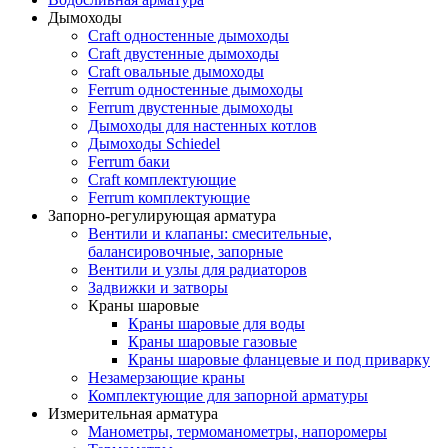
Дымоходы
Craft одностенные дымоходы
Craft двустенные дымоходы
Craft овальные дымоходы
Ferrum одностенные дымоходы
Ferrum двустенные дымоходы
Дымоходы для настенных котлов
Дымоходы Schiedel
Ferrum баки
Craft комплектующие
Ferrum комплектующие
Запорно-регулирующая арматура
Вентили и клапаны: смесительные,
балансировочные, запорные
Вентили и узлы для радиаторов
Задвижки и затворы
Краны шаровые
Краны шаровые для воды
Краны шаровые газовые
Краны шаровые фланцевые и под приварку
Незамерзающие краны
Комплектующие для запорной арматуры
Измерительная арматура
Манометры, термоманометры, напоромеры