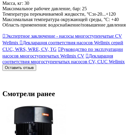
Масса, кг: 30
Максимальное рабочее давление, бар: 25
Температура перекачиваемой жидкости, °С:и-20...+120
Максимальная температура окружающей среды, °С: +40
Область применения: водоснабжение/повышение давления

Экспертное заключение - насосы многоступенчатые CV
Wellmix

Декларация соответствия насосов Wellmix серий
CUC, WRS, WRE, CV, TG

Руководство по эксплуатации
насосов многоступенчатых Wellmix CV

Декларация
соответствия многоступенчатых насосов CV, CUC Wellmix
Оставить отзыв
Смотрели ранее