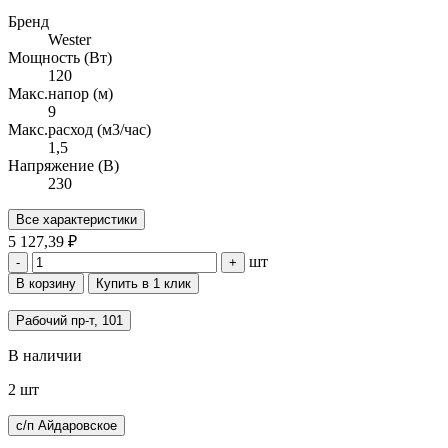
Бренд
Wester
Мощность (Вт)
120
Макс.напор (м)
9
Макс.расход (м3/час)
1,5
Напряжение (В)
230
Все характеристики
5 127,39 ₽
шт
-
+
В корзину
Купить в 1 клик
Рабочий пр-т, 101
В наличии
2 шт
с/п Айдаровское