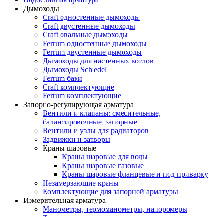
Дымоходы
Craft одностенные дымоходы
Craft двустенные дымоходы
Craft овальные дымоходы
Ferrum одностенные дымоходы
Ferrum двустенные дымоходы
Дымоходы для настенных котлов
Дымоходы Schiedel
Ferrum баки
Craft комплектующие
Ferrum комплектующие
Запорно-регулирующая арматура
Вентили и клапаны: смесительные,
балансировочные, запорные
Вентили и узлы для радиаторов
Задвижки и затворы
Краны шаровые
Краны шаровые для воды
Краны шаровые газовые
Краны шаровые фланцевые и под приварку
Незамерзающие краны
Комплектующие для запорной арматуры
Измерительная арматура
Манометры, термоманометры, напоромеры