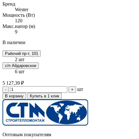
Бренд
Wester
Мощность (Вт)
120
Макс.напор (м)
9
В наличии
Рабочий пр-т, 101
2 шт
с/п Айдаровское
6 шт
5 127,39 ₽
шт
-
+
В корзину
Купить в 1 клик
Оптовым покупателям