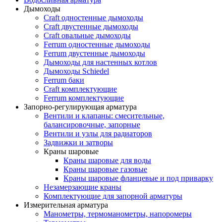
Дымоходы
Craft одностенные дымоходы
Craft двустенные дымоходы
Craft овальные дымоходы
Ferrum одностенные дымоходы
Ferrum двустенные дымоходы
Дымоходы для настенных котлов
Дымоходы Schiedel
Ferrum баки
Craft комплектующие
Ferrum комплектующие
Запорно-регулирующая арматура
Вентили и клапаны: смесительные,
балансировочные, запорные
Вентили и узлы для радиаторов
Задвижки и затворы
Краны шаровые
Краны шаровые для воды
Краны шаровые газовые
Краны шаровые фланцевые и под приварку
Незамерзающие краны
Комплектующие для запорной арматуры
Измерительная арматура
Манометры, термоманометры, напоромеры