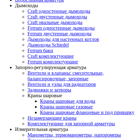
Дымоходы
Craft одностенные дымоходы
Craft двустенные дымоходы
Craft овальные дымоходы
Ferrum одностенные дымоходы
Ferrum двустенные дымоходы
Дымоходы для настенных котлов
Дымоходы Schiedel
Ferrum баки
Craft комплектующие
Ferrum комплектующие
Запорно-регулирующая арматура
Вентили и клапаны: смесительные,
балансировочные, запорные
Вентили и узлы для радиаторов
Задвижки и затворы
Краны шаровые
Краны шаровые для воды
Краны шаровые газовые
Краны шаровые фланцевые и под приварку
Незамерзающие краны
Комплектующие для запорной арматуры
Измерительная арматура
Манометры, термоманометры, напоромеры