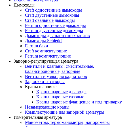
Дымоходы
Craft одностенные дымоходы
Craft двустенные дымоходы
Craft овальные дымоходы
Ferrum одностенные дымоходы
Ferrum двустенные дымоходы
Дымоходы для настенных котлов
Дымоходы Schiedel
Ferrum баки
Craft комплектующие
Ferrum комплектующие
Запорно-регулирующая арматура
Вентили и клапаны: смесительные,
балансировочные, запорные
Вентили и узлы для радиаторов
Задвижки и затворы
Краны шаровые
Краны шаровые для воды
Краны шаровые газовые
Краны шаровые фланцевые и под приварку
Незамерзающие краны
Комплектующие для запорной арматуры
Измерительная арматура
Манометры, термоманометры, напоромеры