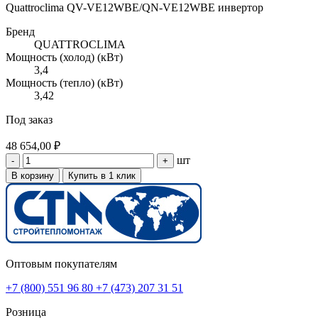
Quattroclima QV-VE12WBE/QN-VE12WBE инвертор
Бренд
QUATTROCLIMA
Мощность (холод) (кВт)
3,4
Мощность (тепло) (кВт)
3,42
Под заказ
48 654,00 ₽
шт
-
+
В корзину
Купить в 1 клик
Оптовым покупателям
+7 (800) 551 96 80
+7 (473) 207 31 51
Розница