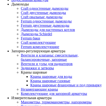
Дымоходы
Craft одностенные дымоходы
Craft двустенные дымоходы
Craft овальные дымоходы
Ferrum одностенные дымоходы
Ferrum двустенные дымоходы
Дымоходы для настенных котлов
Дымоходы Schiedel
Ferrum баки
Craft комплектующие
Ferrum комплектующие
Запорно-регулирующая арматура
Вентили и клапаны: смесительные,
балансировочные, запорные
Вентили и узлы для радиаторов
Задвижки и затворы
Краны шаровые
Краны шаровые для воды
Краны шаровые газовые
Краны шаровые фланцевые и под приварку
Незамерзающие краны
Комплектующие для запорной арматуры
Измерительная арматура
Манометры, термоманометры, напоромеры