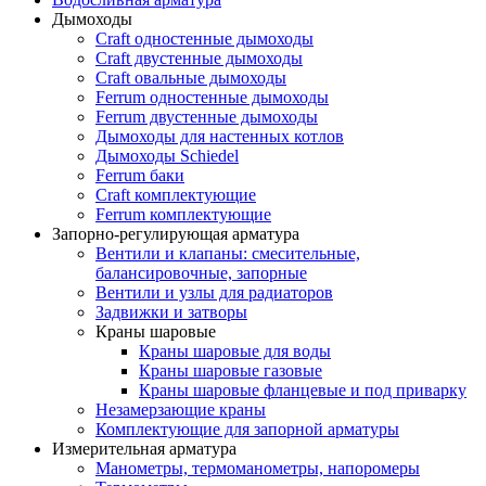
Дымоходы
Craft одностенные дымоходы
Craft двустенные дымоходы
Craft овальные дымоходы
Ferrum одностенные дымоходы
Ferrum двустенные дымоходы
Дымоходы для настенных котлов
Дымоходы Schiedel
Ferrum баки
Craft комплектующие
Ferrum комплектующие
Запорно-регулирующая арматура
Вентили и клапаны: смесительные,
балансировочные, запорные
Вентили и узлы для радиаторов
Задвижки и затворы
Краны шаровые
Краны шаровые для воды
Краны шаровые газовые
Краны шаровые фланцевые и под приварку
Незамерзающие краны
Комплектующие для запорной арматуры
Измерительная арматура
Манометры, термоманометры, напоромеры