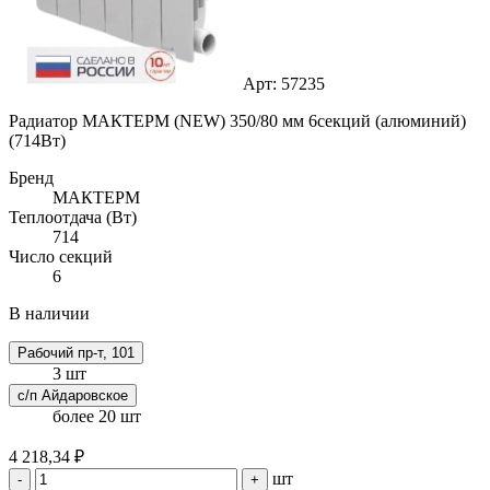
Арт: 57235
Радиатор МАКТЕРМ (NEW) 350/80 мм 6секций (алюминий)
(714Вт)
Бренд
МАКТЕРМ
Теплоотдача (Вт)
714
Число секций
6
В наличии
Рабочий пр-т, 101
3 шт
с/п Айдаровское
более 20 шт
4 218,34 ₽
шт
-
+