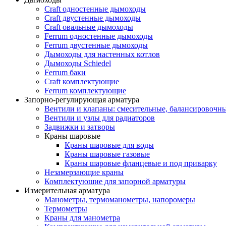
Craft одностенные дымоходы
Craft двустенные дымоходы
Craft овальные дымоходы
Ferrum одностенные дымоходы
Ferrum двустенные дымоходы
Дымоходы для настенных котлов
Дымоходы Schiedel
Ferrum баки
Craft комплектующие
Ferrum комплектующие
Запорно-регулирующая арматура
Вентили и клапаны: смесительные, балансировочны
Вентили и узлы для радиаторов
Задвижки и затворы
Краны шаровые
Краны шаровые для воды
Краны шаровые газовые
Краны шаровые фланцевые и под приварку
Незамерзающие краны
Комплектующие для запорной арматуры
Измерительная арматура
Манометры, термоманометры, напоромеры
Термометры
Краны для манометра