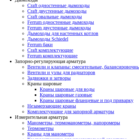
Craft одностенные дымоходы
Craft двустенные дымоходы
Craft овальные дымоходы
Ferrum одностенные дымоходы
Ferrum двустенные дымоходы
Дымоходы для настенных котлов
Дымоходы Schiedel
Ferrum баки
Craft комплектующие
Ferrum комплектующие
Запорно-регулирующая арматура
Вентили и клапаны: смесительные, балансировочны
Вентили и узлы для радиаторов
Задвижки и затворы
Краны шаровые
Краны шаровые для воды
Краны шаровые газовые
Краны шаровые фланцевые и под приварку
Незамерзающие краны
Комплектующие для запорной арматуры
Измерительная арматура
Манометры, термоманометры, напоромеры
Термометры
Краны для манометра