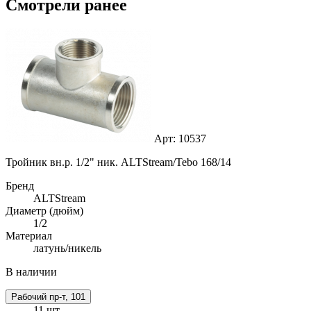
Смотрели ранее
Арт: 10537
Тройник вн.р. 1/2" ник. ALTStream/Tebo 168/14
Бренд
ALTStream
Диаметр (дюйм)
1/2
Материал
латунь/никель
В наличии
Рабочий пр-т, 101
11 шт