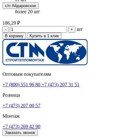
с/п Айдаровское
более 20 шт
186,29 ₽
шт
-
+
В корзину
Купить в 1 клик
Оптовым покупателям
+7 (800) 551 96 80
+7 (473) 207 31 51
Розница
+7 (473) 207 00 57
Монтаж
+7 (473) 269 42 90
Заказать звонок