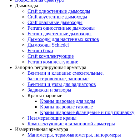
Дымоходы
Craft одностенные дымоходы
Craft двустенные дымоходы
Craft овальные дымоходы
Ferrum одностенные дымоходы
Ferrum двустенные дымоходы
Дымоходы для настенных котлов
Дымоходы Schiedel
Ferrum баки
Craft комплектующие
Ferrum комплектующие
Запорно-регулирующая арматура
Вентили и клапаны: смесительные,
балансировочные, запорные
Вентили и узлы для радиаторов
Задвижки и затворы
Краны шаровые
Краны шаровые для воды
Краны шаровые газовые
Краны шаровые фланцевые и под приварку
Незамерзающие краны
Комплектующие для запорной арматуры
Измерительная арматура
Манометры, термоманометры, напоромеры