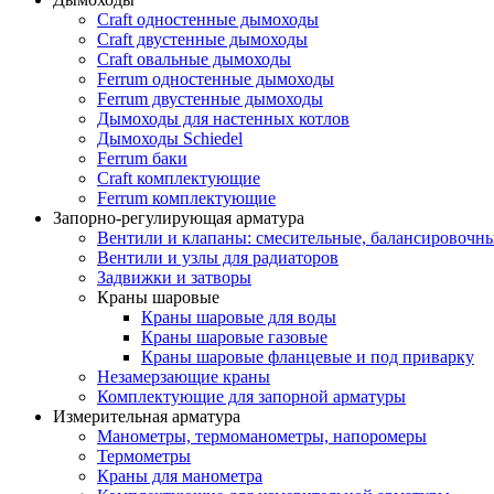
Craft одностенные дымоходы
Craft двустенные дымоходы
Craft овальные дымоходы
Ferrum одностенные дымоходы
Ferrum двустенные дымоходы
Дымоходы для настенных котлов
Дымоходы Schiedel
Ferrum баки
Craft комплектующие
Ferrum комплектующие
Запорно-регулирующая арматура
Вентили и клапаны: смесительные, балансировочны
Вентили и узлы для радиаторов
Задвижки и затворы
Краны шаровые
Краны шаровые для воды
Краны шаровые газовые
Краны шаровые фланцевые и под приварку
Незамерзающие краны
Комплектующие для запорной арматуры
Измерительная арматура
Манометры, термоманометры, напоромеры
Термометры
Краны для манометра