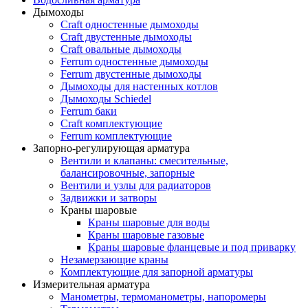
Дымоходы
Craft одностенные дымоходы
Craft двустенные дымоходы
Craft овальные дымоходы
Ferrum одностенные дымоходы
Ferrum двустенные дымоходы
Дымоходы для настенных котлов
Дымоходы Schiedel
Ferrum баки
Craft комплектующие
Ferrum комплектующие
Запорно-регулирующая арматура
Вентили и клапаны: смесительные,
балансировочные, запорные
Вентили и узлы для радиаторов
Задвижки и затворы
Краны шаровые
Краны шаровые для воды
Краны шаровые газовые
Краны шаровые фланцевые и под приварку
Незамерзающие краны
Комплектующие для запорной арматуры
Измерительная арматура
Манометры, термоманометры, напоромеры