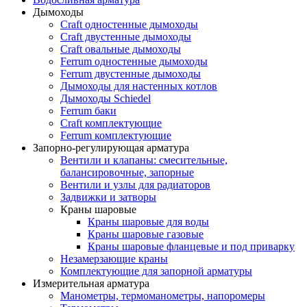
Дымоходы
Craft одностенные дымоходы
Craft двустенные дымоходы
Craft овальные дымоходы
Ferrum одностенные дымоходы
Ferrum двустенные дымоходы
Дымоходы для настенных котлов
Дымоходы Schiedel
Ferrum баки
Craft комплектующие
Ferrum комплектующие
Запорно-регулирующая арматура
Вентили и клапаны: смесительные,
балансировочные, запорные
Вентили и узлы для радиаторов
Задвижки и затворы
Краны шаровые
Краны шаровые для воды
Краны шаровые газовые
Краны шаровые фланцевые и под приварку
Незамерзающие краны
Комплектующие для запорной арматуры
Измерительная арматура
Манометры, термоманометры, напоромеры