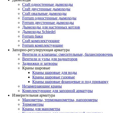
Craft одностенные дымоходы
Craft двустенные дымоходы
Craft овальные дымоходы
Ferrum одностенные дымоходы
Ferrum двустенные дымоходы
Дымоходы для настенных котлов
Дымоходы Schiedel
Ferrum баки
Craft комплектующие
Ferrum комплектующие
Запорно-регулирующая арматура
Вентили и клапаны: смесительные, балансировочны
Вентили и узлы для радиаторов
Задвижки и затворы
Краны шаровые
Краны шаровые для воды
Краны шаровые газовые
Краны шаровые фланцевые и под приварку
Незамерзающие краны
Комплектующие для запорной арматуры
Измерительная арматура
Манометры, термоманометры, напоромеры
Термометры
Краны для манометра