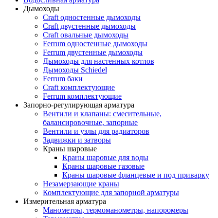
Дымоходы
Craft одностенные дымоходы
Craft двустенные дымоходы
Craft овальные дымоходы
Ferrum одностенные дымоходы
Ferrum двустенные дымоходы
Дымоходы для настенных котлов
Дымоходы Schiedel
Ferrum баки
Craft комплектующие
Ferrum комплектующие
Запорно-регулирующая арматура
Вентили и клапаны: смесительные,
балансировочные, запорные
Вентили и узлы для радиаторов
Задвижки и затворы
Краны шаровые
Краны шаровые для воды
Краны шаровые газовые
Краны шаровые фланцевые и под приварку
Незамерзающие краны
Комплектующие для запорной арматуры
Измерительная арматура
Манометры, термоманометры, напоромеры