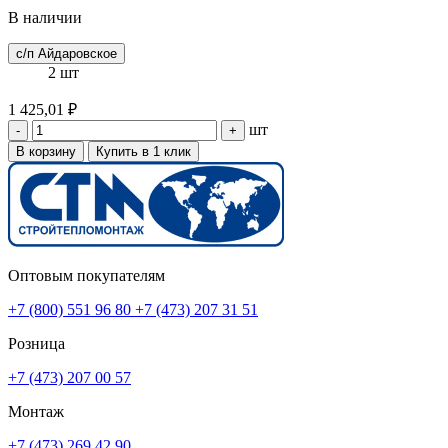
В наличии
с/п Айдаровское
2 шт
1 425,01 ₽
шт
-
+
В корзину
Купить в 1 клик
Оптовым покупателям
+7 (800) 551 96 80
+7 (473) 207 31 51
Розница
+7 (473) 207 00 57
Монтаж
+7 (473) 269 42 90