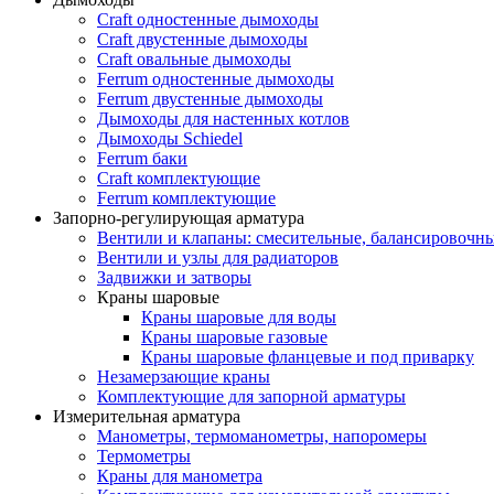
Craft одностенные дымоходы
Craft двустенные дымоходы
Craft овальные дымоходы
Ferrum одностенные дымоходы
Ferrum двустенные дымоходы
Дымоходы для настенных котлов
Дымоходы Schiedel
Ferrum баки
Craft комплектующие
Ferrum комплектующие
Запорно-регулирующая арматура
Вентили и клапаны: смесительные, балансировочны
Вентили и узлы для радиаторов
Задвижки и затворы
Краны шаровые
Краны шаровые для воды
Краны шаровые газовые
Краны шаровые фланцевые и под приварку
Незамерзающие краны
Комплектующие для запорной арматуры
Измерительная арматура
Манометры, термоманометры, напоромеры
Термометры
Краны для манометра