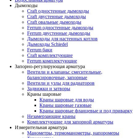
Дымоходы
Craft одностенные дымоходы
Craft двустенные дымоходы
Craft овальные дымоходы
Ferrum одностенные дымоходы
Ferrum двустенные дымоходы
Дымоходы для настенных котлов
Дымоходы Schiedel
Ferrum баки
Craft комплектующие
Ferrum комплектующие
Запорно-регулирующая арматура
Вентили и клапаны: смесительные,
балансировочные, запорные
Вентили и узлы для радиаторов
Задвижки и затворы
Краны шаровые
Краны шаровые для воды
Краны шаровые газовые
Краны шаровые фланцевые и под приварку
Незамерзающие краны
Комплектующие для запорной арматуры
Измерительная арматура
Манометры, термоманометры, напоромеры