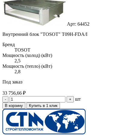
Арт: 64452
Внутренний блок "TOSOT" T09H-FDA/I
Бренд
TOSOT
Мощность (холод) (кВт)
2,5
Мощность (тепло) (кВт)
2,8
Под заказ
33 756,66 ₽
шт
-
+
В корзину
Купить в 1 клик