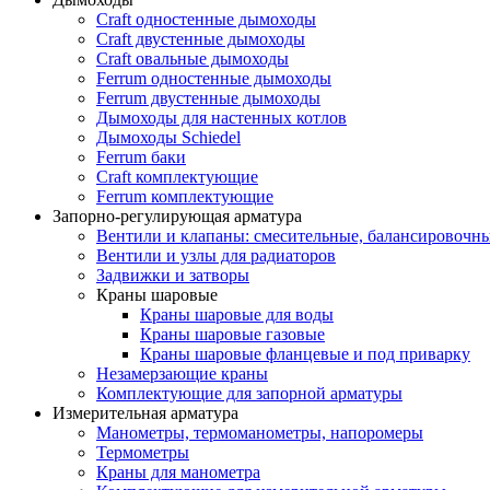
Craft одностенные дымоходы
Craft двустенные дымоходы
Craft овальные дымоходы
Ferrum одностенные дымоходы
Ferrum двустенные дымоходы
Дымоходы для настенных котлов
Дымоходы Schiedel
Ferrum баки
Craft комплектующие
Ferrum комплектующие
Запорно-регулирующая арматура
Вентили и клапаны: смесительные, балансировочны
Вентили и узлы для радиаторов
Задвижки и затворы
Краны шаровые
Краны шаровые для воды
Краны шаровые газовые
Краны шаровые фланцевые и под приварку
Незамерзающие краны
Комплектующие для запорной арматуры
Измерительная арматура
Манометры, термоманометры, напоромеры
Термометры
Краны для манометра