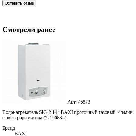
Оставить отзыв
Смотрели ранее
Арт: 45873
Водонагреватель SIG-2 14 i BAXI проточный газовый14л/мин
с электророзжигом (7219088--)
Бренд
BAXI