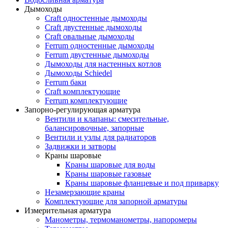
Дымоходы
Craft одностенные дымоходы
Craft двустенные дымоходы
Craft овальные дымоходы
Ferrum одностенные дымоходы
Ferrum двустенные дымоходы
Дымоходы для настенных котлов
Дымоходы Schiedel
Ferrum баки
Craft комплектующие
Ferrum комплектующие
Запорно-регулирующая арматура
Вентили и клапаны: смесительные,
балансировочные, запорные
Вентили и узлы для радиаторов
Задвижки и затворы
Краны шаровые
Краны шаровые для воды
Краны шаровые газовые
Краны шаровые фланцевые и под приварку
Незамерзающие краны
Комплектующие для запорной арматуры
Измерительная арматура
Манометры, термоманометры, напоромеры