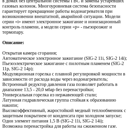
в домах без центральной системы ГВС и замены устаревших
газовых колонок. Многоуровневая система безопасности
гарантирует прекращение работы водонагревателя при
возникновении внештатной, аварийной ситуации. Модели
серии «i» имеют электронное зажигание и ионизационный
контроль пламени, а модели серии «p» - пьезорозжиг и
термопару.
Описание:
Открытая камера сгорания;
Автоматическое электронное зажигание (SIG-2 11i, SIG-2 14i);
Пьезоэлектрическое зажигание с пилотным пламенем (SIG-2
11p, SIG-2 14p);
Модуляционная горелка с плавной регулировкой мощности в
зависимости от расхода воды через водонагреватель;
Встроенный редуктор давления газа позволяет работать в
диапазоне 13,5 - 20,0 мбар без перенастройки;
Универсальная горелка из нержавеющей стали;
Латунная гидравлическая группа стойкая к образованию
накипи;
Высокоэффективный, жаростойкий медный теплообменник с
защитным покрытием от конденсата при холодном запуске;
Один элемент питания 1,5 В (SIG-2 11i, SIG-2 14i);
Возможна перенастройка для работы на сжиженном газе.