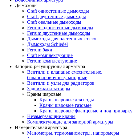
Дымоходы
Craft одностенные дымоходы
Craft двустенные дымоходы
Craft овальные дымоходы
Ferrum одностенные дымоходы
Ferrum двустенные дымоходы
Дымоходы для настенных котлов
Дымоходы Schiedel
Ferrum баки
Craft комплектующие
Ferrum комплектующие
Запорно-регулирующая арматура
Вентили и клапаны: смесительные,
балансировочные, запорные
Вентили и узлы для радиаторов
Задвижки и затворы
Краны шаровые
Краны шаровые для воды
Краны шаровые газовые
Краны шаровые фланцевые и под приварку
Незамерзающие краны
Комплектующие для запорной арматуры
Измерительная арматура
Манометры, термоманометры, напоромеры