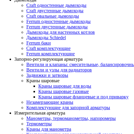
Craft одностенные дымоходы
Craft двустенные дымоходы
Craft овальные дымоходы
Ferrum одностенные дымоходы
Ferrum двустенные дымоходы
Дымоходы для настенных котлов
Дымоходы Schiedel
Ferrum баки
Craft комплектующие
Ferrum комплектующие
Запорно-регулирующая арматура
Вентили и клапаны: смесительные, балансировочны
Вентили и узлы для радиаторов
Задвижки и затворы
Краны шаровые
Краны шаровые для воды
Краны шаровые газовые
Краны шаровые фланцевые и под приварку
Незамерзающие краны
Комплектующие для запорной арматуры
Измерительная арматура
Манометры, термоманометры, напоромеры
Термометры
Краны для манометра