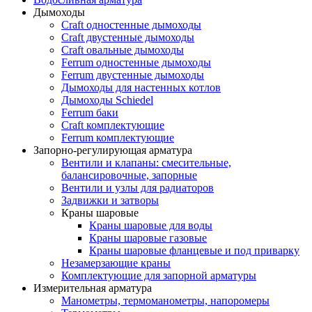
Дымоходы
Craft одностенные дымоходы
Craft двустенные дымоходы
Craft овальные дымоходы
Ferrum одностенные дымоходы
Ferrum двустенные дымоходы
Дымоходы для настенных котлов
Дымоходы Schiedel
Ferrum баки
Craft комплектующие
Ferrum комплектующие
Запорно-регулирующая арматура
Вентили и клапаны: смесительные,
балансировочные, запорные
Вентили и узлы для радиаторов
Задвижки и затворы
Краны шаровые
Краны шаровые для воды
Краны шаровые газовые
Краны шаровые фланцевые и под приварку
Незамерзающие краны
Комплектующие для запорной арматуры
Измерительная арматура
Манометры, термоманометры, напоромеры