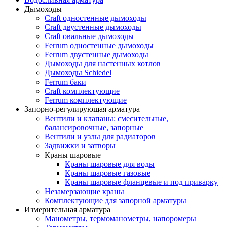
Дымоходы
Craft одностенные дымоходы
Craft двустенные дымоходы
Craft овальные дымоходы
Ferrum одностенные дымоходы
Ferrum двустенные дымоходы
Дымоходы для настенных котлов
Дымоходы Schiedel
Ferrum баки
Craft комплектующие
Ferrum комплектующие
Запорно-регулирующая арматура
Вентили и клапаны: смесительные,
балансировочные, запорные
Вентили и узлы для радиаторов
Задвижки и затворы
Краны шаровые
Краны шаровые для воды
Краны шаровые газовые
Краны шаровые фланцевые и под приварку
Незамерзающие краны
Комплектующие для запорной арматуры
Измерительная арматура
Манометры, термоманометры, напоромеры