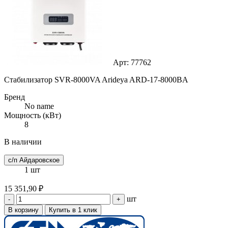
Арт: 77762
Cтабилизатор SVR-8000VA Arideya ARD-17-8000BA
Бренд
No name
Мощность (кВт)
8
В наличии
с/п Айдаровское
1 шт
15 351,90 ₽
шт
-
+
В корзину
Купить в 1 клик