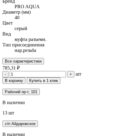
Бренд
PRO AQUA
Диаметр (мм)
40
Цвет
серый
Вид
муфта разъемн.
Тип присоединения
нар.резьба
Все характеристики
785,31 ₽
шт
-
+
В корзину
Купить в 1 клик
Рабочий пр-т, 101
В наличии
13 шт
с/п Айдаровское
В наличии