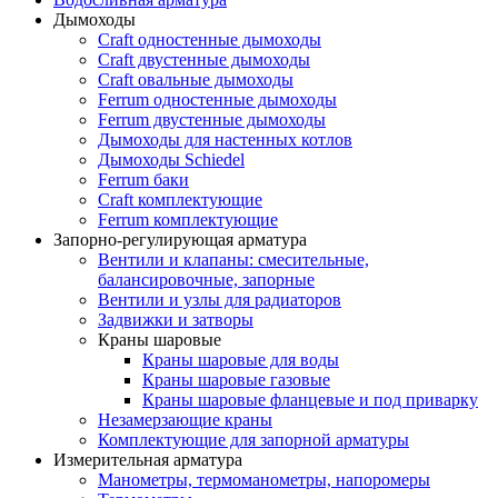
Дымоходы
Craft одностенные дымоходы
Craft двустенные дымоходы
Craft овальные дымоходы
Ferrum одностенные дымоходы
Ferrum двустенные дымоходы
Дымоходы для настенных котлов
Дымоходы Schiedel
Ferrum баки
Craft комплектующие
Ferrum комплектующие
Запорно-регулирующая арматура
Вентили и клапаны: смесительные,
балансировочные, запорные
Вентили и узлы для радиаторов
Задвижки и затворы
Краны шаровые
Краны шаровые для воды
Краны шаровые газовые
Краны шаровые фланцевые и под приварку
Незамерзающие краны
Комплектующие для запорной арматуры
Измерительная арматура
Манометры, термоманометры, напоромеры