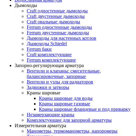
Дымоходы
Craft одностенные дымоходы
Craft двустенные дымоходы
Craft овальные дымоходы
Ferrum одностенные дымоходы
Ferrum двустенные дымоходы
Дымоходы для настенных котлов
Дымоходы Schiedel
Ferrum баки
Craft комплектующие
Ferrum комплектующие
Запорно-регулирующая арматура
Вентили и клапаны: смесительные,
балансировочные, запорные
Вентили и узлы для радиаторов
Задвижки и затворы
Краны шаровые
Краны шаровые для воды
Краны шаровые газовые
Краны шаровые фланцевые и под приварку
Незамерзающие краны
Комплектующие для запорной арматуры
Измерительная арматура
Манометры, термоманометры, напоромеры