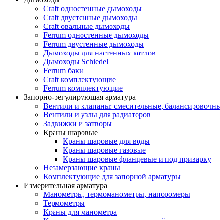
Craft одностенные дымоходы
Craft двустенные дымоходы
Craft овальные дымоходы
Ferrum одностенные дымоходы
Ferrum двустенные дымоходы
Дымоходы для настенных котлов
Дымоходы Schiedel
Ferrum баки
Craft комплектующие
Ferrum комплектующие
Запорно-регулирующая арматура
Вентили и клапаны: смесительные, балансировочны
Вентили и узлы для радиаторов
Задвижки и затворы
Краны шаровые
Краны шаровые для воды
Краны шаровые газовые
Краны шаровые фланцевые и под приварку
Незамерзающие краны
Комплектующие для запорной арматуры
Измерительная арматура
Манометры, термоманометры, напоромеры
Термометры
Краны для манометра