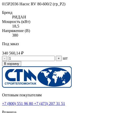
015P2036 Насос RV 80-600/2 (гр_P2)
Бренд
РИДАН
Мощность (кВт)
18,5
Напряжение (В)
380
Под заказ
340 560,14 ₽
шт
-
+
В корзину
Оптовым покупателям
+7 (800) 551 96 80
+7 (473) 207 31 51
Розница