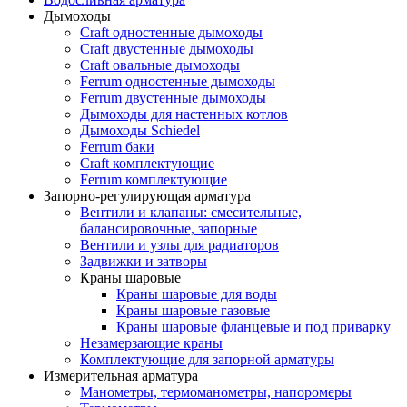
Дымоходы
Craft одностенные дымоходы
Craft двустенные дымоходы
Craft овальные дымоходы
Ferrum одностенные дымоходы
Ferrum двустенные дымоходы
Дымоходы для настенных котлов
Дымоходы Schiedel
Ferrum баки
Craft комплектующие
Ferrum комплектующие
Запорно-регулирующая арматура
Вентили и клапаны: смесительные,
балансировочные, запорные
Вентили и узлы для радиаторов
Задвижки и затворы
Краны шаровые
Краны шаровые для воды
Краны шаровые газовые
Краны шаровые фланцевые и под приварку
Незамерзающие краны
Комплектующие для запорной арматуры
Измерительная арматура
Манометры, термоманометры, напоромеры